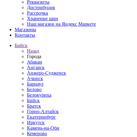
Реквизиты
Дистрибуция
Рассрочка
Хранение шин
Наш магазин на Яндекс Маркете
Магазины
Контакты
Бийск
Назад
Города
Абакан
Ангарск
Анжеро-Судженск
Ачинск
Барнаул
Белово
Белокуриха
Бийск
Братск
Горно-Алтайск
Екатеринбург
Иркутск
Камень-на-Оби
Кемерово