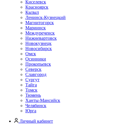
Киселевск
Красноярск
Кызыл
Ленинск-Кузнецкий
Магнитогорск
Мариинск
Междуреченск
Нижневартовск
Новокузнецк
Новосибирск
Омск
Осинники
Прокопьевск
Северск
Славгород
Сургут
Тайга
Томск
Тюмень
Ханты-Мансийск
Челябинск
Юрга
Личный кабинет