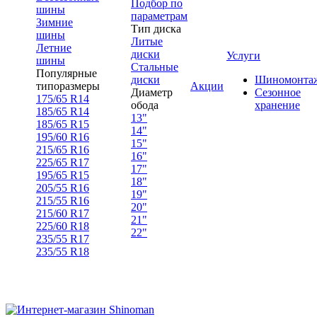
Подбор по
шины
параметрам
Зимние
Тип диска
шины
Литые
Летние
диски
Услуги
шины
Стальные
Популярные
диски
Шиномонта
типоразмеры
Акции
Диаметр
Сезонное
175/65 R14
обода
хранение
185/65 R14
13"
185/65 R15
14"
195/60 R16
15"
215/65 R16
16"
225/65 R17
17"
195/65 R15
18"
205/55 R16
19"
215/55 R16
20"
215/60 R17
21"
225/60 R18
22"
235/55 R17
235/55 R18