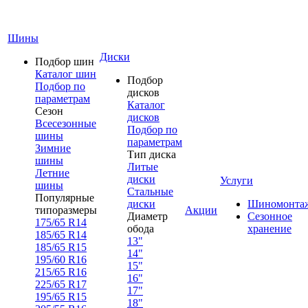
Шины
Диски
Подбор шин
Каталог шин
Подбор
Подбор по
дисков
параметрам
Каталог
Сезон
дисков
Всесезонные
Подбор по
шины
параметрам
Зимние
Тип диска
шины
Литые
Летние
диски
Услуги
шины
Стальные
Популярные
диски
Шиномонта
типоразмеры
Акции
Диаметр
Сезонное
175/65 R14
обода
хранение
185/65 R14
13"
185/65 R15
14"
195/60 R16
15"
215/65 R16
16"
225/65 R17
17"
195/65 R15
18"