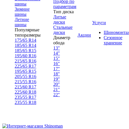
Подбор по
шины
параметрам
Зимние
Тип диска
шины
Литые
Летние
диски
Услуги
шины
Стальные
Популярные
диски
Шиномонта
типоразмеры
Акции
Диаметр
Сезонное
175/65 R14
обода
хранение
185/65 R14
13"
185/65 R15
14"
195/60 R16
15"
215/65 R16
16"
225/65 R17
17"
195/65 R15
18"
205/55 R16
19"
215/55 R16
20"
215/60 R17
21"
225/60 R18
22"
235/55 R17
235/55 R18