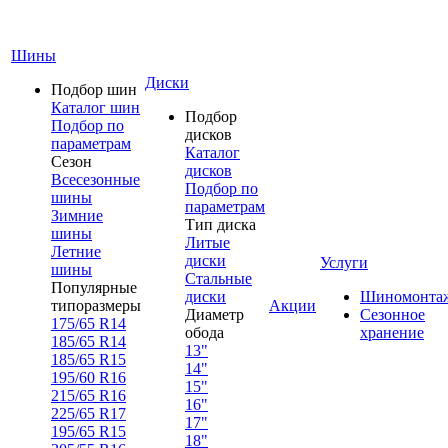
Шины
Диски
Подбор шин
Каталог шин
Подбор
Подбор по
дисков
параметрам
Каталог
Сезон
дисков
Всесезонные
Подбор по
шины
параметрам
Зимние
Тип диска
шины
Литые
Летние
диски
Услуги
шины
Стальные
Популярные
диски
Шиномонта
типоразмеры
Акции
Диаметр
Сезонное
175/65 R14
обода
хранение
185/65 R14
13"
185/65 R15
14"
195/60 R16
15"
215/65 R16
16"
225/65 R17
17"
195/65 R15
18"