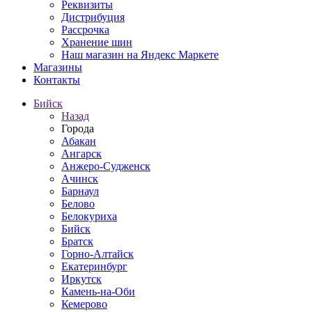
Реквизиты
Дистрибуция
Рассрочка
Хранение шин
Наш магазин на Яндекс Маркете
Магазины
Контакты
Бийск
Назад
Города
Абакан
Ангарск
Анжеро-Судженск
Ачинск
Барнаул
Белово
Белокуриха
Бийск
Братск
Горно-Алтайск
Екатеринбург
Иркутск
Камень-на-Оби
Кемерово