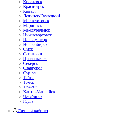
Киселевск
Красноярск
Кызыл
Ленинск-Кузнецкий
Магнитогорск
Мариинск
Междуреченск
Нижневартовск
Новокузнецк
Новосибирск
Омск
Осинники
Прокопьевск
Северск
Славгород
Сургут
Тайга
Томск
Тюмень
Ханты-Мансийск
Челябинск
Юрга
Личный кабинет