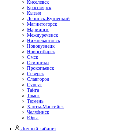
Киселевск
Красноярск
Кызыл
Ленинск-Кузнецкий
Магнитогорск
Мариинск
Междуреченск
Нижневартовск
Новокузнецк
Новосибирск
Омск
Осинники
Прокопьевск
Северск
Славгород
Сургут
Тайга
Томск
Тюмень
Ханты-Мансийск
Челябинск
Юрга
Личный кабинет