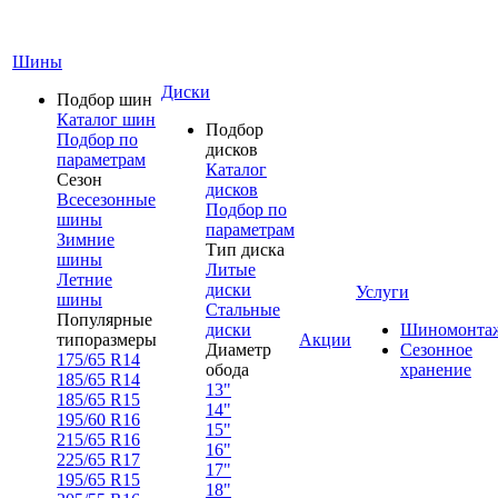
Шины
Диски
Подбор шин
Каталог шин
Подбор
Подбор по
дисков
параметрам
Каталог
Сезон
дисков
Всесезонные
Подбор по
шины
параметрам
Зимние
Тип диска
шины
Литые
Летние
диски
Услуги
шины
Стальные
Популярные
диски
Шиномонта
типоразмеры
Акции
Диаметр
Сезонное
175/65 R14
обода
хранение
185/65 R14
13"
185/65 R15
14"
195/60 R16
15"
215/65 R16
16"
225/65 R17
17"
195/65 R15
18"