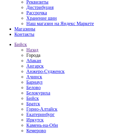
Реквизиты
Дистрибуция
Рассрочка
Хранение шин
Наш магазин на Яндекс Маркете
Магазины
Контакты
Бийск
Назад
Города
Абакан
Ангарск
Анжеро-Судженск
Ачинск
Барнаул
Белово
Белокуриха
Бийск
Братск
Горно-Алтайск
Екатеринбург
Иркутск
Камень-на-Оби
Кемерово