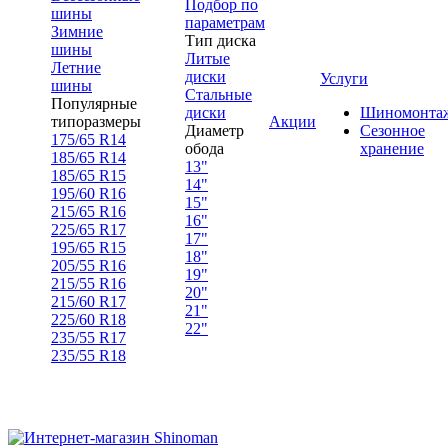
Подбор по
шины
параметрам
Зимние
Тип диска
шины
Литые
Летние
диски
Услуги
шины
Стальные
Популярные
диски
Шиномонта
типоразмеры
Акции
Диаметр
Сезонное
175/65 R14
обода
хранение
185/65 R14
13"
185/65 R15
14"
195/60 R16
15"
215/65 R16
16"
225/65 R17
17"
195/65 R15
18"
205/55 R16
19"
215/55 R16
20"
215/60 R17
21"
225/60 R18
22"
235/55 R17
235/55 R18