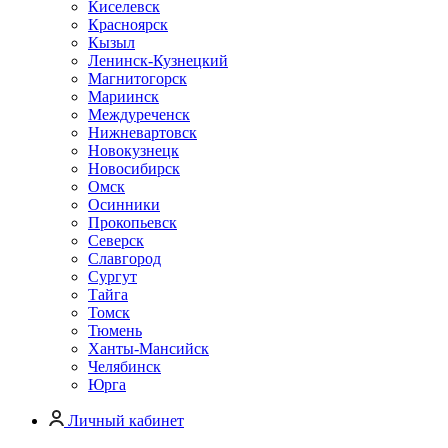
Киселевск
Красноярск
Кызыл
Ленинск-Кузнецкий
Магнитогорск
Мариинск
Междуреченск
Нижневартовск
Новокузнецк
Новосибирск
Омск
Осинники
Прокопьевск
Северск
Славгород
Сургут
Тайга
Томск
Тюмень
Ханты-Мансийск
Челябинск
Юрга
Личный кабинет