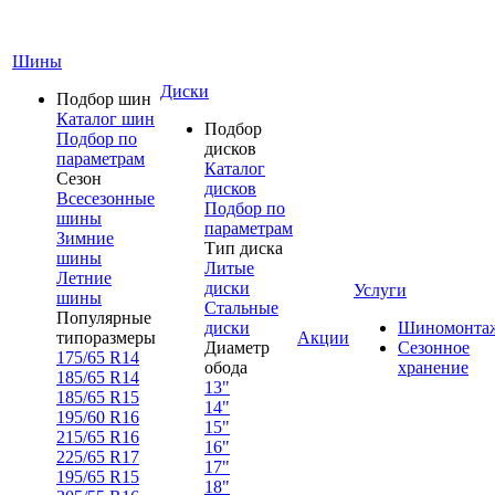
Шины
Диски
Подбор шин
Каталог шин
Подбор
Подбор по
дисков
параметрам
Каталог
Сезон
дисков
Всесезонные
Подбор по
шины
параметрам
Зимние
Тип диска
шины
Литые
Летние
диски
Услуги
шины
Стальные
Популярные
диски
Шиномонта
типоразмеры
Акции
Диаметр
Сезонное
175/65 R14
обода
хранение
185/65 R14
13"
185/65 R15
14"
195/60 R16
15"
215/65 R16
16"
225/65 R17
17"
195/65 R15
18"