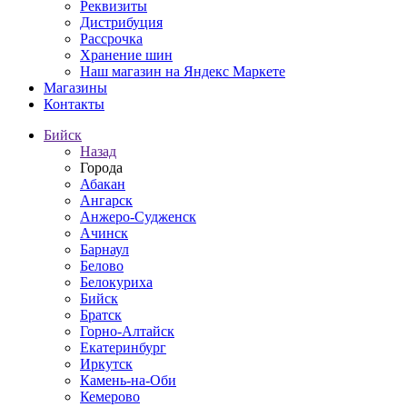
Реквизиты
Дистрибуция
Рассрочка
Хранение шин
Наш магазин на Яндекс Маркете
Магазины
Контакты
Бийск
Назад
Города
Абакан
Ангарск
Анжеро-Судженск
Ачинск
Барнаул
Белово
Белокуриха
Бийск
Братск
Горно-Алтайск
Екатеринбург
Иркутск
Камень-на-Оби
Кемерово