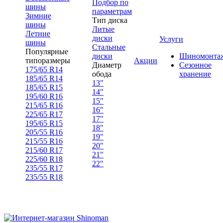
Подбор по
шины
параметрам
Зимние
Тип диска
шины
Литые
Летние
диски
Услуги
шины
Стальные
Популярные
диски
Шиномонта
типоразмеры
Акции
Диаметр
Сезонное
175/65 R14
обода
хранение
185/65 R14
13"
185/65 R15
14"
195/60 R16
15"
215/65 R16
16"
225/65 R17
17"
195/65 R15
18"
205/55 R16
19"
215/55 R16
20"
215/60 R17
21"
225/60 R18
22"
235/55 R17
235/55 R18